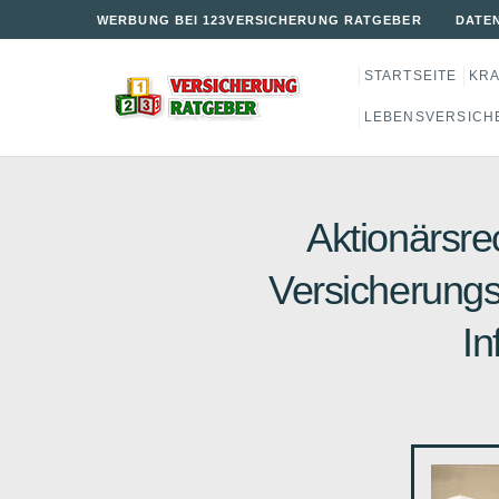
WERBUNG BEI 123VERSICHERUNG RATGEBER
DATE
STARTSEITE
KR
LEBENSVERSICH
Aktionärsrec
Versicherungsw
In