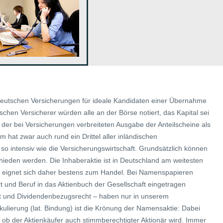
 deutschen Versicherungen für ideale Kandidaten einer Übernahme
hen Versicherer würden alle an der Börse notiert, das Kapital sei
der bei Versicherungen verbreiteten Ausgabe der Anteilscheine als
 hat zwar auch rund ein Drittel aller inländischen
o intensiv wie die Versicherungswirtschaft. Grundsätzlich können
ieden werden. Die Inhaberaktie ist in Deutschland am weitesten
d eignet sich daher bestens zum Handel. Bei Namenspapieren
nd Beruf in das Aktienbuch der Gesellschaft eingetragen
ht und Dividendenbezugsrecht – haben nur in unserem
kulierung (lat. Bindung) ist die Krönung der Namensaktie: Dabei
, ob der Aktienkäufer auch stimmberechtigter Aktionär wird. Immer