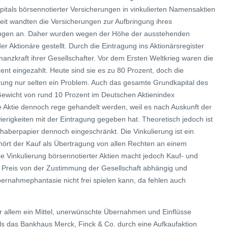
itals börsennotierter Versicherungen in vinkulierten Namensaktien
rzeit wandten die Versicherungen zur Aufbringung ihres
ungen an. Daher wurden wegen der Höhe der ausstehenden
 Aktionäre gestellt. Durch die Eintragung ins Aktionärsregister
inanzkraft ihrer Gesellschafter. Vor dem Ersten Weltkrieg waren die
ent eingezahlt. Heute sind sie es zu 80 Prozent, doch die
ierung nur selten ein Problem. Auch das gesamte Grundkapital des
Gewicht von rund 10 Prozent im Deutschen Aktienindex
 die Aktie dennoch rege gehandelt werden, weil es nach Auskunft der
erigkeiten mit der Eintragung gegeben hat. Theoretisch jedoch ist
haberpapier dennoch eingeschränkt. Die Vinkulierung ist ein
ehört der Kauf als Übertragung von allen Rechten an einem
 Vinkulierung börsennotierter Aktien macht jedoch Kauf- und
en Preis von der Zustimmung der Gesellschaft abhängig und
ernahmephantasie nicht frei spielen kann, da fehlen auch
vor allem ein Mittel, unerwünschte Übernahmen und Einflüsse
als das Bankhaus Merck, Finck & Co. durch eine Aufkaufaktion