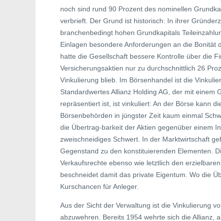
noch sind rund 90 Prozent des nominellen Grundkap
verbrieft. Der Grund ist historisch: In ihrer Gründe
branchenbedingt hohen Grundkapitals Teileinzahl
Einlagen besondere Anforderungen an die Bonität der
hatte die Gesellschaft bessere Kontrolle über die F
Versicherungsaktien nur zu durchschnittlich 26 Proz
Vinkulierung blieb. Im Börsenhandel ist die Vinkul
Standardwertes Allianz Holding AG, der mit einem 
repräsentiert ist, ist vinkuliert: An der Börse kann
Börsenbehörden in jüngster Zeit kaum einmal Schwi
die Übertrag-barkeit der Aktien gegenüber einem In
zweischneidiges Schwert. In der Marktwirtschaft g
Gegenstand zu den konstituierenden Elementen. Die
Verkaufsrechte ebenso wie letztlich den erzielbar
beschneidet damit das private Eigentum. Wo die Üb
Kurschancen für Anleger.
Aus der Sicht der Verwaltung ist die Vinkulierung 
abzuwehren. Bereits 1954 wehrte sich die Allianz, 