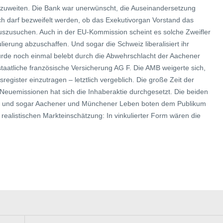
uszuweiten. Die Bank war unerwünscht, die Auseinandersetzung
ch darf bezweifelt werden, ob das Exekutivorgan Vorstand das
t auszusuchen. Auch in der EU-Kommission scheint es solche Zweifler
lierung abzuschaffen. Und sogar die Schweiz liberalisiert ihr
wurde noch einmal belebt durch die Abwehrschlacht der Aachener
aatliche französische Versicherung AG F. Die AMB weigerte sich,
sregister einzutragen – letztlich vergeblich. Die große Zeit der
n Neuemissionen hat sich die Inhaberaktie durchgesetzt. Die beiden
e und sogar Aachener und Münchener Leben boten dem Publikum
realistischen Markteinschätzung: In vinkulierter Form wären die