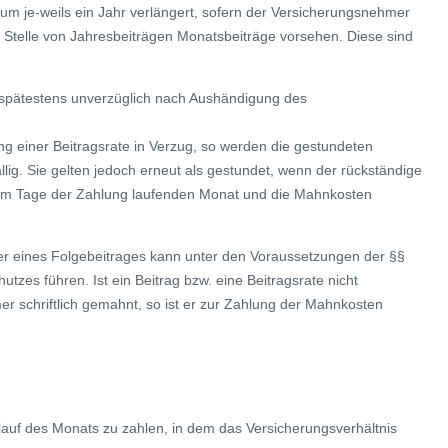
 um je-weils ein Jahr verlängert, sofern der Versicherungsnehmer
an Stelle von Jahresbeiträgen Monatsbeiträge vorsehen. Diese sind
ist spätestens unverzüglich nach Aushändigung des
g einer Beitragsrate in Verzug, so werden die gestundeten
llig. Sie gelten jedoch erneut als gestundet, wenn der rückständige
den am Tage der Zahlung laufenden Monat und die Mahnkosten
oder eines Folgebeitrages kann unter den Voraussetzungen der §§
tzes führen. Ist ein Beitrag bzw. eine Beitragsrate nicht
er schriftlich gemahnt, so ist er zur Zahlung der Mahnkosten
blauf des Monats zu zahlen, in dem das Versicherungsverhältnis