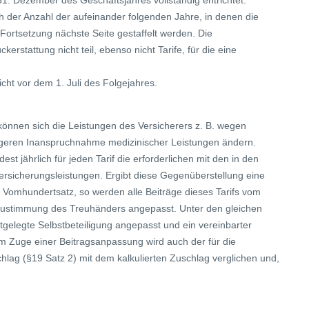
31. Dezember des Geschäftsjahres vollständig entrichtet.
h der Anzahl der aufeinander folgenden Jahre, in denen die
Fortsetzung nächste Seite gestaffelt werden. Die
rstattung nicht teil, ebenso nicht Tarife, für die eine
icht vor dem 1. Juli des Folgejahres.
önnen sich die Leistungen des Versicherers z. B. wegen
igeren Inanspruchnahme medizinischer Leistungen ändern.
t jährlich für jeden Tarif die erforderlichen mit den in den
rsicherungsleistungen. Ergibt diese Gegenüberstellung eine
 Vomhundertsatz, so werden alle Beiträge dieses Tarifs vom
it Zustimmung des Treuhänders angepasst. Unter den gleichen
elegte Selbstbeteiligung angepasst und ein vereinbarter
m Zuge einer Beitragsanpassung wird auch der für die
chlag (§19 Satz 2) mit dem kalkulierten Zuschlag verglichen und,