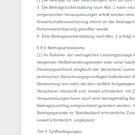
c) Die Beiträge für das Geschäftsjahr sind bis zum 
3. Die Beitragsrückerstattung nach Abs. 2 kann nac
vorgenannten Voraussetzungen erfüllt worden sind,
Anwartschaftsversicherung nimmt an der Beitragsrücke
Ruhensvereinbarung getroffen wurde.
4. Eine Beitragsrückerstattung nach Abs. 2 erfolgt n
§ 8 b Beitragsanpassung
(1) Im Rahmen der vertraglichen Leistungszusage k
steigender Heilbehandlungskosten oder einer häuf
Dementsprechend vergleicht der Versicherer zumindes
technischen Berechnungsgrundlagen kalkulierten Ve
Abweichung von mehr als dem tariflich festgelegten
Versicherer überprüft und, soweit erforderlich, m
Voraussetzungen kann auch eine betragsmäßig festg
Beitragszuschlag entsprechend geändert werden. I
Beitragsgarantie im Standardtarif erforderliche Zus
soweit erforderlich, angepasst.
Teil II Tarifbedingungen