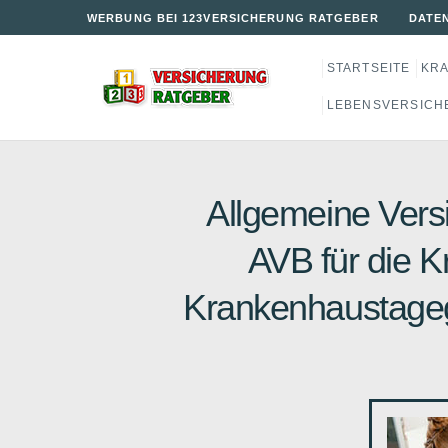
WERBUNG BEI 123VERSICHERUNG RATGEBER
DATE
STARTSEITE
KR
LEBENSVERSICH
Allgemeine Ver
AVB für die K
Krankenhaustagege