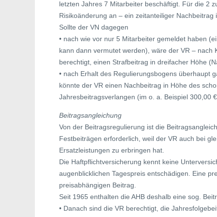
letzten Jahres 7 Mitarbeiter beschäftigt. Für die 2
Risikoänderung an – ein zeitanteiliger Nachbeitrag 
Sollte der VN dagegen
• nach wie vor nur 5 Mitarbeiter gemeldet haben (e
kann dann vermutet werden), wäre der VR – nach 
berechtigt, einen Strafbeitrag in dreifacher Höhe (
• nach Erhalt des Regulierungsbogens überhaupt g
könnte der VR einen Nachbeitrag in Höhe des scho
Jahresbeitragsverlangen (im o. a. Beispiel 300,00 €
Beitragsangleichung
Von der Beitragsregulierung ist die Beitragsangleic
Festbeiträgen erforderlich, weil der VR auch bei 
Ersatzleistungen zu erbringen hat.
Die Haftpflichtversicherung kennt keine Unterve
augenblicklichen Tagespreis entschädigen. Eine pr
preisabhängigen Beitrag.
Seit 1965 enthalten die AHB deshalb eine sog. Beit
• Danach sind die VR berechtigt, die Jahresfolgebe