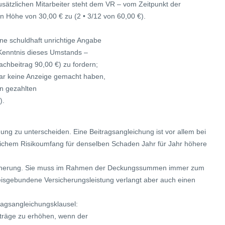
 zusätzlichen Mitarbeiter steht dem VR – vom Zeitpunkt der
in Höhe von 30,00 € zu (2 • 3/12 von 60,00 €).
ine schuldhaft unrichtige Angabe
Kenntnis dieses Umstands –
Nachbeitrag 90,00 €) zu fordern;
ar keine Anzeige gemacht haben,
n gezahlten
).
hung zu unterscheiden. Eine Beitragsangleichung ist vor allem bei
gleichem Risikoumfang für denselben Schaden Jahr für Jahr höhere
rsicherung. Sie muss im Rahmen der Deckungssummen immer zum
eisgebundene Versicherungsleistung verlangt aber auch einen
ragsangleichungsklausel:
iträge zu erhöhen, wenn der