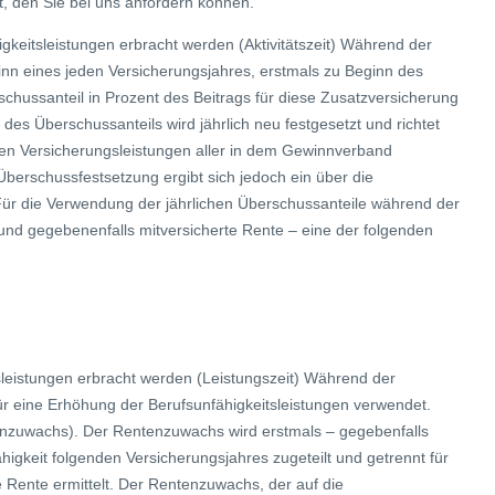
, den Sie bei uns anfordern können.
keitsleistungen erbracht werden (Aktivitätszeit) Während der
ginn eines jeden Versicherungsjahres, erstmals zu Beginn des
schussanteil in Prozent des Beitrags für diese Zusatzversicherung
es Überschussanteils wird jährlich neu festgesetzt und richtet
ten Versicherungsleistungen aller in dem Gewinnverband
Überschussfestsetzung ergibt sich jedoch ein über die
Für die Verwendung der jährlichen Überschussanteile während der
g und gegebenenfalls mitversicherte Rente – eine der folgenden
leistungen erbracht werden (Leistungszeit) Während der
 für eine Erhöhung der Berufsunfähigkeitsleistungen verwendet.
tenzuwachs). Der Rentenzuwachs wird erstmals – gegebenfalls
ähigkeit folgenden Versicherungsjahres zugeteilt und getrennt für
te Rente ermittelt. Der Rentenzuwachs, der auf die