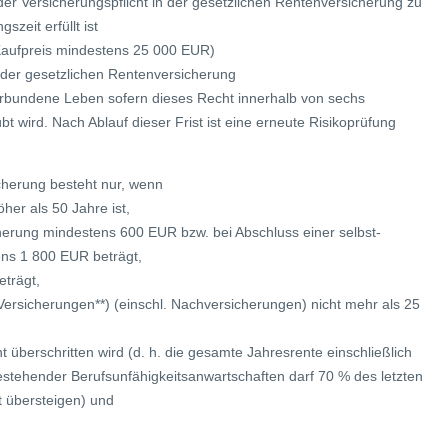
er Versicherungspflicht in der gesetzlichen Rentenversicherung zu
zeit erfüllt ist
(Kaufpreis mindestens 25 000 EUR)
der gesetzlichen Rentenversicherung
erbundene Leben sofern dieses Recht innerhalb von sechs
bt wird. Nach Ablauf dieser Frist ist eine erneute Risikoprüfung
cherung besteht nur, wenn
öher als 50 Jahre ist,
herung mindestens 600 EUR bzw. bei Abschluss einer selbst-
ens 1 800 EUR beträgt,
eträgt,
ersicherungen**) (einschl. Nachversicherungen) nicht mehr als 25
berschritten wird (d. h. die gesamte Jahresrente einschließlich
estehender Berufsunfähigkeitsanwartschaften darf 70 % des letzten
t übersteigen) und