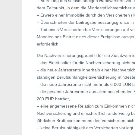
– Befreiung des selbstständigen Handwerkers von d
dem Zeitpunkt, in dem die Mindestpflichtversicherungs
– Erwerb einer Immobilie durch den Versicherten 
– Überschreiten der Beitragsbemessungsgrenze in 
– Tod eines Versicherten bei Versicherungen auf v
Monaten seit Eintritt eines dieser Ereignisse ausgeü
erforderlich.
Die Nachversicherungsgarantie für die Zusatzversi
– das Eintrittsalter für die Nachversicherung nicht h
– die neue Jahresrente innerhalb einer Nachversic
ständigen Berufsunfähigkeitsversicherung mindest
– die neue Jahresrente nicht mehr als 6 000 EUR b
– die gesamte Jahresrente aus allen bestehenden V
200 EUR beträgt,
– eine angemessene Relation zum Einkommen nicht ü
Nachversicherung und einschließlich anderweitig b
jährlichen Bruttoeinkommens des Versicherten nich
– keine Berufsunfähigkeit des Versicherten vorliegt.