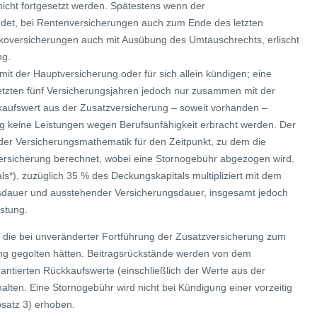
nicht fortgesetzt werden. Spätestens wenn der
det, bei Rentenversicherungen auch zum Ende des letzten
ikoversicherungen auch mit Ausübung des Umtauschrechts, erlischt
ng.
t der Hauptversicherung oder für sich allein kündigen; eine
letzten fünf Versicherungsjahren jedoch nur zusammen mit der
aufswert aus der Zusatzversicherung – soweit vorhanden –
g keine Leistungen wegen Berufsunfähigkeit erbracht werden. Der
er Versicherungsmathematik für den Zeitpunkt, zu dem die
versicherung berechnet, wobei eine Stornogebühr abgezogen wird.
s*), zuzüglich 35 % des Deckungskapitals multipliziert mit dem
sdauer und ausstehender Versicherungsdauer, insgesamt jedoch
istung.
 die bei unveränderter Fortführung der Zusatzversicherung zum
lung gegolten hätten. Beitragsrückstände werden von dem
antierten Rückkaufswerte (einschließlich der Werte aus der
alten. Eine Stornogebühr wird nicht bei Kündigung einer vorzeitig
bsatz 3) erhoben.