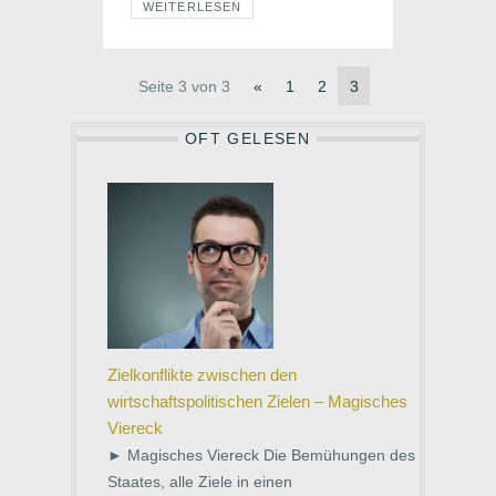
der Allgemeinen
WEITERLESEN
Versicherungsbedingungen für die
Haftpflichtversicherung und der
nachstehenden Besonderen
Bedingungen und
Seite 3 von 3
«
1
2
3
Risikobeschreibungen die gesetzliche
Haftpflicht des VN aus den Gefahren
OFT GELESEN
des täglichen Lebens als Privatperson
und nicht aus den Gefahren eines
Betriebes oder Berufes. Nicht
versichert ist die gesetzliche Haftpflicht
des […]
Zielkonflikte zwischen den
wirtschaftspolitischen Zielen – Magisches
Viereck
► Magisches Viereck Die Bemühungen des
Staates, alle Ziele in einen