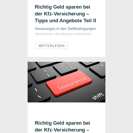
Richtig Geld sparen bei
der Kfz-Versicherung –
Tipps und Angebote Teil II
Neuerungen in den Tarifbedingungen
Versicherer, die bislang noch keine
Zweittarife, wie zum Beispiel Basis
oder Classic anbieten, kommen jetzt
WEITERLESEN
damit ebenfalls auf den Markt. Auf der
anderen Seite beginnen die ersten
Versicherer sich bereits wieder von
Zweit- oder Dritttarifen (Beispiel VHV
Garant) zu verabschieden, und
bringen stattdessen einen
leistungsstarken Tarif mit optionalen
Erweiterungen. Viele Anbieter […]
Richtig Geld sparen bei
der Kfz-Versicherung –