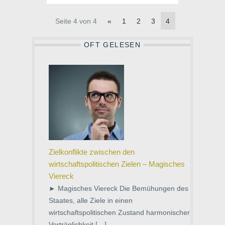
Er zerfällt in die beiden Kategorien
Sachversicherung und die sonstigen
Versicherungszweige, deren
Seite 4 von 4
«
1
2
3
4
Schwerpunkt in den auf Nominalgüter
bezogenen Zweigen der
OFT GELESEN
Vermögensversicherung (Haftpflicht-,
Rechtschutz- und Kreditversicherung)
liegt. Sachversicherung
Versicherungsgegenstand der
Sachversicherung sind Immobilien und
bewegliche Sachen, die […]
Zielkonflikte zwischen den
wirtschaftspolitischen Zielen – Magisches
Viereck
► Magisches Viereck Die Bemühungen des
Staates, alle Ziele in einen
wirtschaftspolitischen Zustand harmonischer
Verträglichkeit […]