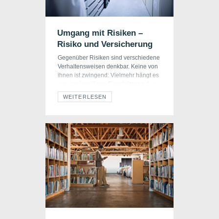
Schaden Verteilung ist, desto
eindeutiger fällt die darauf […]
Umgang mit Risiken –
Risiko und Versicherung
Gegenüber Risiken sind verschiedene
Verhaltensweisen denkbar. Keine von
ihnen ist zwingend: Vielmehr hängt es
von der jeweiligen Einschätzung des
Risikos und den jeweiligen Zielen ab,
WEITERLESEN
wie man mit ihnen umgeht.
Möglichkeiten des Umgangs mit
Risiken Vor allem als unbedeutend
oder sehr unwahrscheinlich
empfundene Risiken wird man häufig
in Kauf nehmen, so beispielsweise
keine aufwändigen Vorkehrungen […]