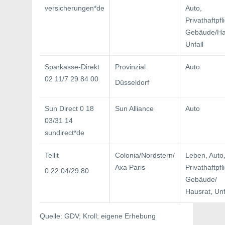
versicherungen*de
Auto,
Privathaftpfli
Gebäude/Ha
Unfall
Sparkasse-Direkt
Provinzial
Auto
02 11/7 29 84 00
Düsseldorf
Sun Direct 0 18
Sun Alliance
Auto
03/31 14
sundirect*de
Tellit
Colonia/Nordstern/
Leben, Auto
Axa Paris
Privat­haftpfl
0 22 04/29 80
Gebäude/
Hausrat, Unf
Quelle: GDV; Kroll; eigene Erhebung