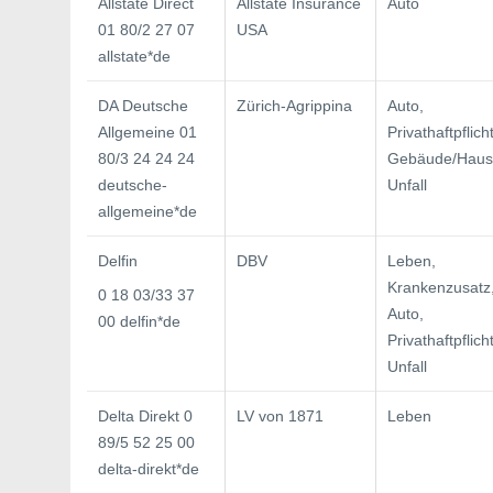
Allstate Direct
Allstate Insurance
Auto
01 80/2 27 07
USA
allstate*de
DA Deutsche
Zürich-Agrippina
Auto,
Allgemeine 01
Privathaftpflicht
80/3 24 24 24
Gebäude/Hausr
deutsche-
Unfall
allgemeine*de
Delfin
DBV
Leben,
Krankenzusatz
0 18 03/33 37
Auto,
00 delfin*de
Privathaftpflicht
Unfall
Delta Direkt 0
LV von 1871
Leben
89/5 52 25 00
delta-direkt*de