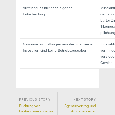
Vlittelabfluss nur nach eigener
Mittelabf
Entscheidung.
gemäß v
barter Z
Tilgungs
pflichtun
Gewinnausschüttungen aus der finanzierten
Zinszah
Investition sind keine Betriebsausgaben.
vermin­d
versteue
Gewinn.
Buchung von
Agenturvertrag und
Bestandsveränderun
Aufgaben einer