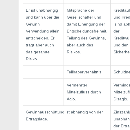
Er ist unabhängig
Mitsprache der
Kredita
und kann über die
Gesellschaf­ter und
und Kred
Gewinn
damit Einengung der
sind abh
Verwendung allein
Entscheidungsfreiheit.
der
entscheiden. Er
Tei­lung des Gewinns,
Kreditwür
trägt aber auch
aber auch des
und den
das gesamte
Risikos.
Sicherhe
Risiko.
Teilhaberverhältnis
Schuldne
Vermehrter
Verminde
Mittelzufluss durch
Mittelzuf
Agio.
Disagio.
Gewinnausschüttung ist abhängig von der
Zinszahlu
Ertragslage.
unabhän
der Ertr