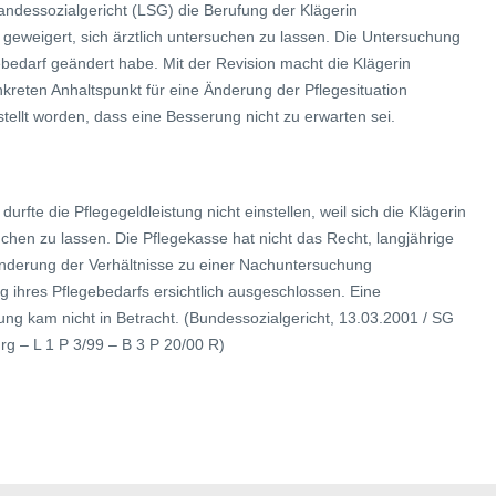
andessozialgericht (LSG) die Berufung der Klägerin
geweigert, sich ärztlich untersuchen zu lassen. Die Untersuchung
egebedarf geändert habe. Mit der Revision macht die Klägerin
nkreten Anhaltspunkt für eine Änderung der Pflegesituation
ellt worden, dass eine Besserung nicht zu erwarten sei.
durfte die Pflegegeldleistung nicht einstellen, weil sich die Klägerin
suchen zu lassen. Die Pflegekasse hat nicht das Recht, langjährige
nderung der Verhältnisse zu einer Nachuntersuchung
g ihres Pflegebedarfs ersichtlich ausgeschlossen. Eine
ung kam nicht in Betracht. (Bundessozialgericht, 13.03.2001 / SG
g – L 1 P 3/99 – B 3 P 20/00 R)