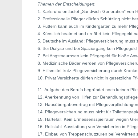
Themen der Entscheidungen
:
1. Karlsruhe entlastet „Sandwich-Generation“ von 
2. Professionelle Pfleger dürfen Schützling nicht b
3. Füttern kann auch im Kindergarten zu mehr Pfle
4. Künstlich beatmet und ernährt kein Pflegegeld n
5. Deutsche im Ausland: Pflegeversicherung muss 
6. Bei Dialyse und bei Spaziergang kein Pflegegeld
7. Bei Angstneurosen kein Pflegegeld für bloße An
8. Medizinische Bäder werden von Pflegeversicher
9. Hilfsmittel trotz Pflegeversicherung durch Krank
10. Privat Versicherte dürfen nicht in gesetzliche P
11. Aufgabe des Berufs begründet noch keinen Pfl
12. Anerkennung von Hilfen zur Behandlungspflege
13. Hausübergabevertrag mit Pflegeverpflichtunge
14. Pflegeversicherung muss nicht für Toilettenpapi
15. Härtefall: Kein Ermessensspielraum wegen Gl
16. Rollstuhl: Ausstattung von Versicherten in Pfle
17. Einbau von Treppenschutztüren bei Verwirrten z