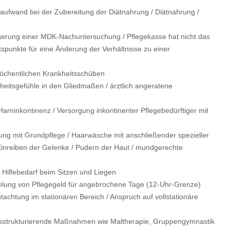
raufwand bei der Zubereitung der Diätnahrung / Diätnahrung /
igerung einer MDK-Nachuntersuchung / Pflegekasse hat nicht das
spunkte für eine Änderung der Verhältnisse zu einer
 wöchentlichen Krankheitsschüben
eitsgefühle in den Gliedmaßen / ärztlich angeratene
Harninkontinenz / Versorgung inkontinenter Pflegebedürftiger mit
g mit Grundpflege / Haarwäsche mit anschließender spezieller
Einreiben der Gelenke / Pudern der Haut / mundgerechte
s Hilfebedarf beim Sitzen und Liegen
Zahlung von Pflegegeld für angebrochene Tage (12-Uhr-Grenze)
tachtung im stationären Bereich / Anspruch auf vollstationäre
gesstrukturierende Maßnahmen wie Maltherapie, Gruppengymnastik