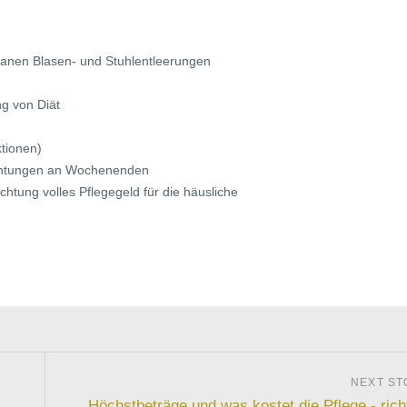
ntanen Blasen- und Stuhlentleerungen
g von Diät
ktionen)
richtungen an Wochenenden
ichtung volles Pflegegeld für die häusliche
Höchstbeträge und was kostet die Pflege - rich