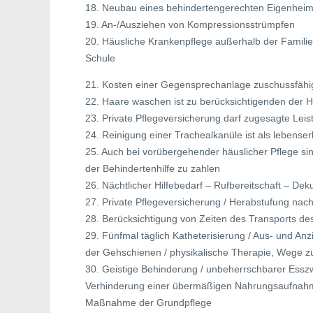
18. Neubau eines behindertengerechten Eigenhei
19. An-/Ausziehen von Kompressionsstrümpfen
20. Häusliche Krankenpflege außerhalb der Familie
Schule
21. Kosten einer Gegensprechanlage zuschussfähi
22. Haare waschen ist zu berücksichtigenden der Hil
23. Private Pflegeversicherung darf zugesagte Leis
24. Reinigung einer Trachealkanüle ist als leben
25. Auch bei vorübergehender häuslicher Pflege sin
der Behindertenhilfe zu zahlen
26. Nächtlicher Hilfebedarf – Rufbereitschaft – Dek
27. Private Pflegeversicherung / Herabstufung na
28. Berücksichtigung von Zeiten des Transports de
29. Fünfmal täglich Katheterisierung / Aus- und A
der Gehschienen / physikalische Therapie, Wege 
30. Geistige Behinderung / unbeherrschbarer Esszwa
Verhinderung einer übermäßigen Nahrungsaufnahme
Maßnahme der Grundpflege