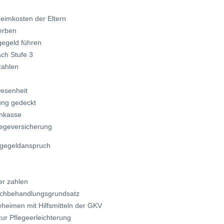
Heimkosten der Eltern
eerben
gegeld führen
ach Stufe 3
zahlen
wesenheit
ung gedeckt
enkasse
flegeversicherung
egegeldanspruch
n
er zahlen
eichbehandlungsgrundsatz
geheimen mit Hilfsmitteln der GKV
ur Pflegeerleichterung