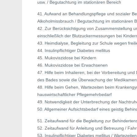
usw. / Begutachtung im stationären Bereich
41. Aufwand an Behandlungspflege und sozialer B
Alkoholmissbrauch / Begutachtung im stationären B
42. Zur Berücksichtigung von Zusammenstellung un
einschließlich der Blutzuckermessungen bei Kinder
43. Heimdialyse, Begleitung zur Schule wegen frei
44. Insulinpflichtiger Diabetes mellitus
45. Mukoviszidose bei Kindern
46. Mukoviszidose bei Erwachsenen
47. Hilfe beim Inhalieren, bei der Vorbereitung und 
des Bades sowie die Überwachung der Medikame
48. Hilfe beim Gehen, Wartezeiten beim Krankeng
hauswirtschaftlicher Pflegemehrbedarf
49. Notwendigkeit der Unterbrechung der Nachtruhe 
50. Allgemeiner Aufsichtsbedarf eines geistig Behin
51. Zeitaufwand für die Begleitung zur Behinderte
52. Zeitaufwand für Anleitung und Betreuung / Fahr
53. Insulinpflichtiger Diabetes mellitus / Wartezeit