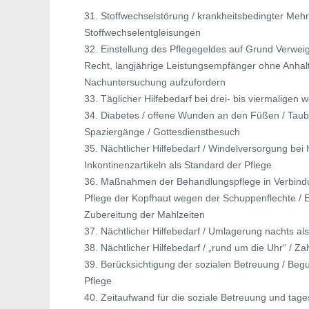
31. Stoffwechselstörung / krankheitsbedingter Meh
Stoffwechselentgleisungen
32. Einstellung des Pflegegeldes auf Grund Verwe
Recht, langjährige Leistungsempfänger ohne Anhalt
Nachuntersuchung aufzufordern
33. Täglicher Hilfebedarf bei drei- bis viermaligen
34. Diabetes / offene Wunden an den Füßen / Taubh
Spaziergänge / Gottesdienstbesuch
35. Nächtlicher Hilfebedarf / Windelversorgung bei 
Inkontinenzartikeln als Standard der Pflege
36. Maßnahmen der Behandlungspflege in Verbindun
Pflege der Kopfhaut wegen der Schuppenflechte / 
Zubereitung der Mahlzeiten
37. Nächtlicher Hilfebedarf / Umlagerung nachts al
38. Nächtlicher Hilfebedarf / „rund um die Uhr“ / 
39. Berücksichtigung der sozialen Betreuung / Begu
Pflege
40. Zeitaufwand für die soziale Betreuung und ta