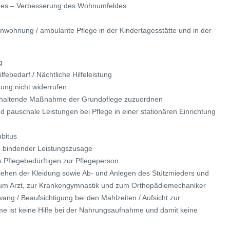
mes – Verbesserung des Wohnumfeldes
nwohnung / ambulante Pflege in der Kindertagesstätte und in der
g
febedarf / Nächtliche Hilfeleistung
tung nicht widerrufen
serhaltende Maßnahme der Grundpflege zuzuordnen
d pauschale Leistungen bei Pflege in einer stationären Einrichtung
ubitus
ch bindender Leistungszusage
s Pflegebedürftigen zur Pflegeperson
nziehen der Kleidung sowie Ab- und Anlegen des Stützmieders und
zum Arzt, zur Krankengymnastik und zum Orthopädiemechaniker
ng / Beaufsichtigung bei den Mahlzeiten / Aufsicht zur
 ist keine Hilfe bei der Nahrungsaufnahme und damit keine