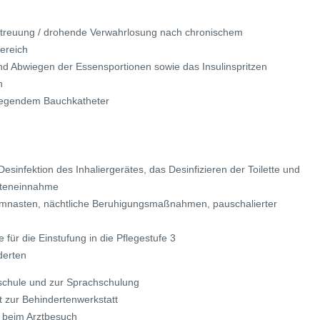
etreuung / drohende Verwahrlosung nach chronischem
ereich
d Abwiegen der Essensportionen sowie das Insulinspritzen
n
liegendem Bauchkatheter
Desinfektion des Inhaliergerätes, das Desinfizieren der Toilette und
nteneinnahme
ymnasten, nächtliche Beruhigungsmaßnahmen, pauschalierter
für die Einstufung in die Pflegestufe 3
derten
nschule und zur Sprachschulung
t zur Behindertenwerkstatt
en beim Arztbesuch