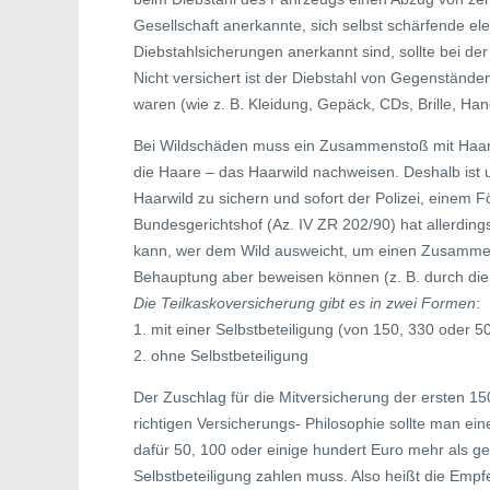
Gesellschaft anerkannte, sich selbst schärfende el
Diebstahlsicherungen anerkannt sind, sollte bei der 
Nicht versichert ist der Diebstahl von Gegenstände
waren (wie z. B. Kleidung, Gepäck, CDs, Brille, H
Bei Wildschäden muss ein Zusammenstoß mit Haar
die Haare – das Haarwild nachweisen. Deshalb ist
Haarwild zu sichern und sofort der Polizei, einem 
Bundesgerichtshof (Az. IV ZR 202/90) hat allerdi
kann, wer dem Wild ausweicht, um einen Zusammen
Behauptung aber beweisen können (z. B. durch die
Die Teilkaskoversicherung gibt es in zwei Formen
:
1. mit einer Selbstbeteiligung (von 150, 330 oder 5
2. ohne Selbstbeteiligung
Der Zuschlag für die Mitversicherung der ersten 1
richtigen Versicherungs- Philosophie sollte man ei
dafür 50, 100 oder einige hundert Euro mehr als g
Selbstbeteiligung zahlen muss. Also heißt die Empfe