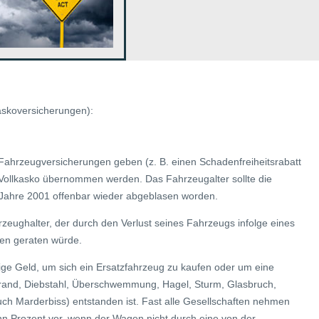
skoversicherungen):
 Fahrzeugversicherungen geben (z. B. einen Schadenfreiheitsrabatt
r Vollkasko übernommen werden. Das Fahrzeugalter sollte die
 Jahre 2001 offenbar wieder abgeblasen worden.
zeughalter, der durch den Verlust seines Fahrzeugs infolge eines
ten geraten würde.
tige Geld, um sich ein Ersatzfahrzeug zu kaufen oder um eine
rand, Diebstahl, Überschwemmung, Hagel, Sturm, Glasbruch,
ch Marderbiss) entstanden ist. Fast alle Gesellschaften nehmen
n Prozent vor, wenn der Wagen nicht durch eine von der