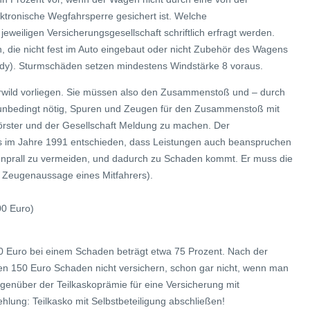
ektronische Wegfahrsperre gesichert ist. Welche
jeweiligen Versicherungsgesellschaft schriftlich erfragt werden.
n, die nicht fest im Auto eingebaut oder nicht Zubehör des Wagens
andy). Sturmschäden setzen mindestens Windstärke 8 voraus.
wild vorliegen. Sie müssen also den Zusammenstoß und – durch
 unbedingt nötig, Spuren und Zeugen für den Zusammenstoß mit
Förster und der Gesellschaft Meldung zu machen. Der
ngs im Jahre 1991 entschieden, dass Leistungen auch beanspruchen
prall zu vermeiden, und dadurch zu Schaden kommt. Er muss die
 Zeugenaussage eines Mitfahrers).
00 Euro)
50 Euro bei einem Schaden beträgt etwa 75 Prozent. Nach der
nen 150 Euro Schaden nicht versichern, schon gar nicht, wenn man
egenüber der Teilkaskoprämie für eine Versicherung mit
hlung: Teilkasko mit Selbstbeteiligung abschließen!