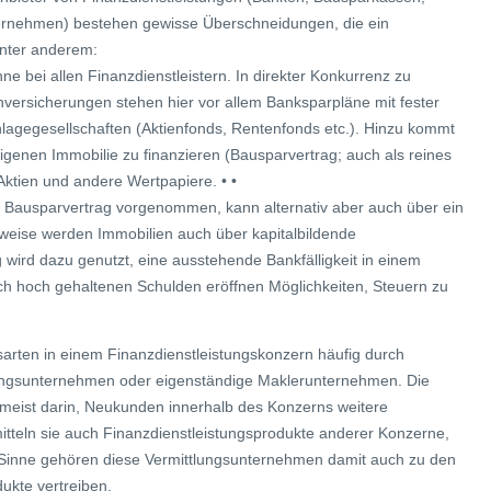
ternehmen) bestehen gewisse Überschneidungen, die ein
unter anderem:
ne bei allen Finanzdienstleistern. In direkter Konkurrenz zu
versicherungen stehen hier vor allem Banksparpläne mit fester
lagegesellschaften (Aktienfonds, Rentenfonds etc.). Hinzu kommt
 eigenen Immobilie zu finanzieren (Bausparvertrag; auch als reines
 Aktien und andere Wertpapiere. • •
en Bausparvertrag vorgenommen, kann alternativ aber auch über ein
weise werden Immobilien auch über kapitalbildende
g wird dazu genutzt, eine ausstehende Bankfälligkeit in einem
tlich hoch gehaltenen Schulden eröffnen Möglichkeiten, Steuern zu
sarten in einem Finanzdienstleistungskonzern häufig durch
lungsunternehmen oder eigenständige Maklerunternehmen. Die
meist darin, Neukunden innerhalb des Konzerns weitere
rmitteln sie auch Finanzdienstleistungsprodukte anderer Konzerne,
n Sinne gehören diese Vermittlungsunternehmen damit auch zu den
ukte vertreiben.