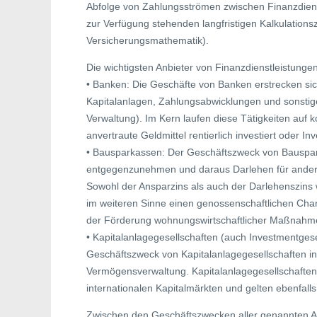
Abfolge von Zahlungsströmen zwischen Finanzdienst
zur Verfügung stehenden langfristigen Kalkulationsz
Versicherungsmathematik).
Die wichtigsten Anbieter von Finanzdienstleistun
• Banken: Die Geschäfte von Banken erstrecken si
Kapitalanlagen, Zahlungsabwicklungen und sonstig
Verwaltung). Im Kern laufen diese Tätigkeiten auf
anvertraute Geldmittel rentierlich investiert oder In
• Bausparkassen: Der Geschäftszweck von Bauspar
entgegenzunehmen und daraus Darlehen für andere 
Sowohl der Ansparzins als auch der Darlehenszins 
im weiteren Sinne einen genossenschaftlichen Cha
der Förderung wohnungswirtschaftlicher Maßnahme
• Kapitalanlagegesellschaften (auch Investmentges
Geschäftszweck von Kapitalanlagegesellschaften i
Vermögensverwaltung. Kapitalanlagegesellschaften 
internationalen Kapitalmärkten und gelten ebenfal
Zwischen den Geschäftszwecken aller genannten A