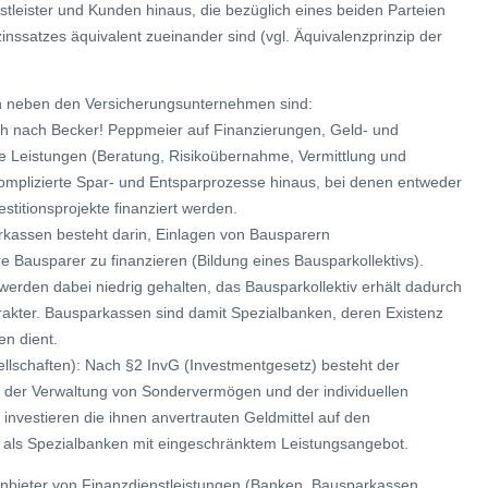
leister und Kunden hinaus, die bezüglich eines beiden Parteien
inssatzes äquivalent zueinander sind (vgl. Äquivalenzprinzip der
gen neben den Versicherungsunternehmen sind:
ch nach Becker! Peppmeier auf Finanzierungen, Geld- und
e Leistungen (Beratung, Risikoübernahme, Vermittlung und
 komplizierte Spar- und Entsparprozesse hinaus, bei denen entweder
vestitionsprojekte finanziert werden.
kassen besteht darin, Einlagen von Bausparern
Bausparer zu finanzieren (Bildung eines Bausparkollektivs).
werden dabei niedrig gehalten, das Bausparkollektiv erhält dadurch
rakter. Bausparkassen sind damit Spezialbanken, deren Existenz
n dient.
ellschaften): Nach §2 InvG (Investmentgesetz) besteht der
n der Verwaltung von Sondervermögen und der individuellen
investieren die ihnen anvertrauten Geldmittel auf den
ls als Spezialbanken mit eingeschränktem Leistungsangebot.
nbieter von Finanzdienstleistungen (Banken, Bausparkassen,