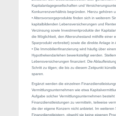
Kapitalanlagegesellschaften und Versicherungsun
Konkurrenzverhältnis begründen. Hierzu gehören 
• Altersvorsorgeprodukte finden sich in weiterem Sin
kapitalbildenden Lebensversicherungen und Renten
Verzinsung sowie Investmentprodukte der Kapitalan
die Möglichkeit, den Altersruhestand mithilfe einer
Sparprodukt verbreitet) sowie die direkte Anlage in
• Die Immobilienfinanzierung wird häufig über ein
Hypothekendarlehen bewerkstelligt werden. Stellen
Lebensversicherungen finanziert: Die Ablaufleistun
Schritt zu tilgen; die bis zu diesem Zeitpunkt küns
sparen.
Ergänzt werden die einzelnen Finanzdienstleistung
Vermittlungsunternehmen wie etwa Kapitalvermitt
Aufgabe solcher Vermittlungsunternehmen besteht 
Finanzdienstleistungen zu vermitteln, teilweise ve
die der eigene Konzern nicht anbietet. Im weitere
Finanzdienstleistern, obwohl sie keine eigenen Prod