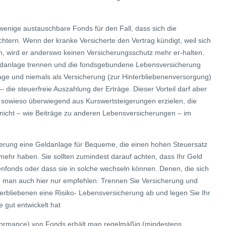
 wenige austauschbare Fonds für den Fall, dass sich die
htern. Wenn der kranke Versicherte den Vertrag kündigt, weil sich
, wird er anderswo keinen Versicherungsschutz mehr er-halten.
eldanlage trennen und die fondsgebundene Lebensversicherung
lage und niemals als Versicherung (zur Hinterbliebenenversorgung)
– die steuerfreie Auszahlung der Erträge. Dieser Vorteil darf aber
e sowieso überwiegend aus Kurswertsteigerungen erzielen, die
n nicht – wie Beiträge zu anderen Lebensversicherungen – im
erung eine Geldanlage für Bequeme, die einen hohen Steuersatz
mehr haben. Sie sollten zumindest darauf achten, dass Ihr Geld
ienfonds oder dass sie in solche wechseln können. Denen, die sich
 man auch hier nur empfehlen: Trennen Sie Versicherung und
erbliebenen eine Risiko- Lebensversicherung ab und legen Sie Ihr
 gut entwickelt hat
rformance) von Fonds erhält man regelmäßig (mindestens