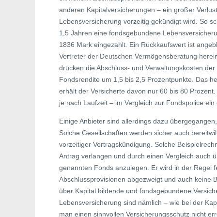
anderen Kapitalversicherungen – ein großer Verlu
Lebensversicherung vorzeitig gekündigt wird. So sc
1,5 Jahren eine fondsgebundene Lebensversicheru
1836 Mark eingezahlt. Ein Rückkaufswert ist angeb
Vertreter der Deutschen Vermögensberatung herein
drücken die Abschluss- und Verwaltungskosten de
Fondsrendite um 1,5 bis 2,5 Prozentpunkte. Das h
erhält der Versicherte davon nur 60 bis 80 Prozent.
je nach Laufzeit – im Vergleich zur Fondspolice ei
Einige Anbieter sind allerdings dazu übergegangen, 
Solche Gesellschaften werden sicher auch bereitwil
vorzeitiger Vertragskündigung. Solche Beispielrechn
Antrag verlangen und durch einen Vergleich auch übe
genannten Fonds anzulegen. Er wird in der Regel fes
Abschlussprovisionen abgezweigt und auch keine B
über Kapital bildende und fondsgebundene Versiche
Lebensversicherung sind nämlich – wie bei der Kapi
man einen sinnvollen Versicherungsschutz nicht err