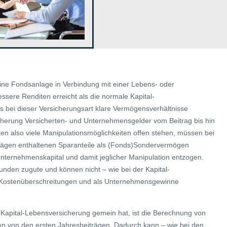
ine Fondsanlage in Verbindung mit einer Lebens- oder
ssere Renditen erreicht als die normale Kapital-
s bei dieser Versicherungsart klare Vermögensverhältnisse
cherung Versicherten- und Unternehmensgelder vom Beitrag bis hin
ften also viele Manipulationsmöglichkeiten offen stehen, müssen bei
rägen enthaltenen Sparanteile als (Fonds)Sondervermögen
Unternehmenskapital und damit jeglicher Manipulation entzogen.
den zugute und können nicht – wie bei der Kapital-
 Kostenüberschreitungen und als Unternehmensgewinne
n Kapital-Lebensversicherung gemein hat, ist die Berechnung von
en von den ersten Jahresbeiträgen. Dadurch kann – wie bei den