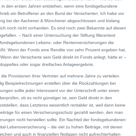
st in den ersten Jahren entstehen, wenn eine fondsgebundene
hrieb ein Betroffener an den Bund der Versicherten: Ich habe vor
ng bei der Aachener & Münchener abgeschlossen und bislang
lich noch nicht vorhanden. Es sind noch zwei Bekannte auf diesen
gefallen. – Nach einer Untersuchung der Stiftung Warentest
r fondsgebundenen Lebens- oder Rentenversicherungen die
eißt: Wenn der Fonds eine Rendite von zehn Prozent ergeben hat,
 Wenn der Versicherte sein Geld direkt im Fonds anlegt, hätte er –
n doppeltes oder sogar dreifaches Anlageergebnis.
die Provisionen ihrer Vertreter auf mehrere Jahre zu verteilen.
lig Beispielrechnungen erstellen über die Rückzahlungen bei
ungen sollte jeder Interessent vor der Unterschrift unter einen
rprüfen, ob es nicht günstiger ist, sein Geld direkt in den
tstellen, dass Letzteres wesentlich rentabler ist, weil dann keine
eiträge für einen Versicherungsschutz gezahlt werden, den man
rungen nicht herstellen sollte. Ein Nachteil der fondsgebundenen
tal-Lebensversicherung – die viel zu hohen Beiträge, mit denen
eichen und auch in finanziellen Notlagen nicht aufrechterhalten