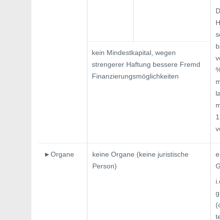
D
H
s
b
kein Mindestkapital, wegen
v
strengerer Haftung bessere Fremd
%
Finanzierungsmöglichkeiten
m
l
m
1
v
►Organe
keine Organe (keine juristische
e
Person)
G
i
g
(
t