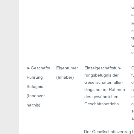
G
s
M
n
t
G
e
►Geschäfts­
Eigentümer
Einzelgeschäftsfüh­
G
rungsbefugnis der
f
Führung
(Inhaber)
Gesellschafter, aller­
d
Befugnis
dings nur im Rahmen
r
(Innenver-­
des gewöhnlichen
m
Geschäftsbetriebs.
g
hältnis)
s
a
Der Gesellschaftsvertrag 