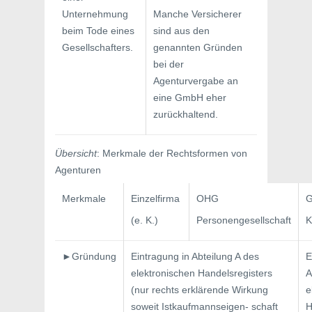
Unternehmung
Manche Versicherer
beim Tode eines
sind aus den
Gesellschafters.
genannten Gründen
bei der
Agenturvergabe an
eine GmbH eher
zurückhaltend.
Übersicht
: Merkmale der Rechtsformen von
Agenturen
Merkmale
Einzelfirma
OHG
(e. K.)
Personengesellschaft
K
►Gründung
Eintragung in Abteilung A des
E
elektro­nischen Handelsregisters
A
(nur rechts erklärende Wirkung
e
soweit Istkaufmannseigen- schaft
H