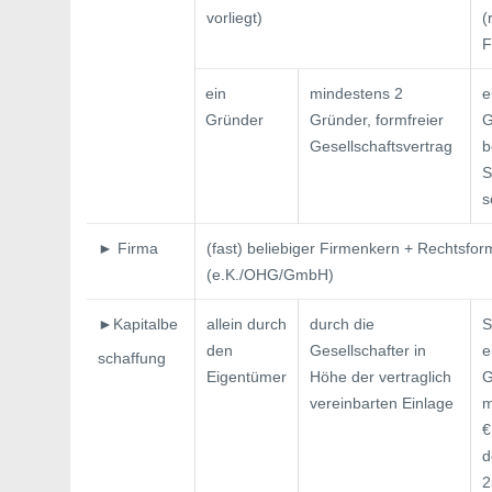
vorliegt)
(
F
ein
mindestens 2
e
Gründer
Gründer, formfreier
G
Gesellschafts­vertrag
b
S
s
► Firma
(fast) beliebiger Firmenkern + Rechtsfo
(e.K./OHG/GmbH)
►Kapitalbe­
allein durch
durch die
S
den
Gesellschafter in
e
schaffung
Eigentümer
Höhe der vertraglich
G
vereinbarten Einlage
m
€
d
2