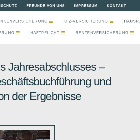
NSCHUTZ
FREUNDE VON UNS
IMPRESSUM
KONTAKT
ANKENVERSICHERUNG
KFZ-VERSICHERUNG
HAUSR
ERUNG
HAFTPFLICHT
RENTENVERSICHERUNG
des Jahresabschlusses –
eschäftsbuchführung und
ion der Ergebnisse