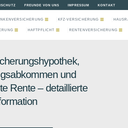
NSCHUTZ
FREUNDE VON UNS
IMPRESSUM
KONTAKT
ANKENVERSICHERUNG
KFZ-VERSICHERUNG
HAUSR
ERUNG
HAFTPFLICHT
RENTENVERSICHERUNG
icherungshypothek,
ngsabkommen und
te Rente – detaillierte
formation