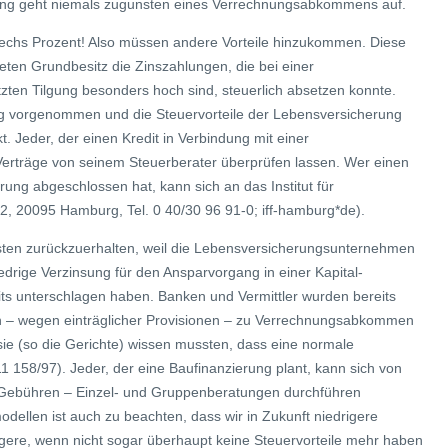
nung geht niemals zugunsten eines Verrechnungsabkommens auf.
 sechs Prozent! Also müssen andere Vorteile hinzukommen. Diese
teten Grundbesitz die Zinszahlungen, die bei einer
en Tilgung besonders hoch sind, steuerlich absetzen konnte.
ng vorgenommen und die Steuervorteile der Lebensversicherung
. Jeder, der einen Kredit in Verbindung mit einer
Verträge von seinem Steuerberater überprüfen lassen. Wer einen
rung abgeschlossen hat, kann sich an das Institut für
2, 20095 Hamburg, Tel. 0 40/30 96 91-0; iff-hamburg*de).
osten zurückzuerhalten, weil die Lebensversicherungsunternehmen
edrige Verzinsung für den Ansparvorgang in einer Kapital-
ts unterschlagen haben. Banken und Vermittler wurden bereits
den – wegen einträglicher Provisionen – zu Verrechnungsabkommen
ie (so die Gerichte) wissen mussten, dass eine normale
158/97). Jeder, der eine Baufinanzierung plant, kann sich von
n Gebühren – Einzel- und Gruppenberatungen durchführen
dellen ist auch zu beachten, dass wir in Zukunft niedrigere
gere, wenn nicht sogar überhaupt keine Steuervorteile mehr haben