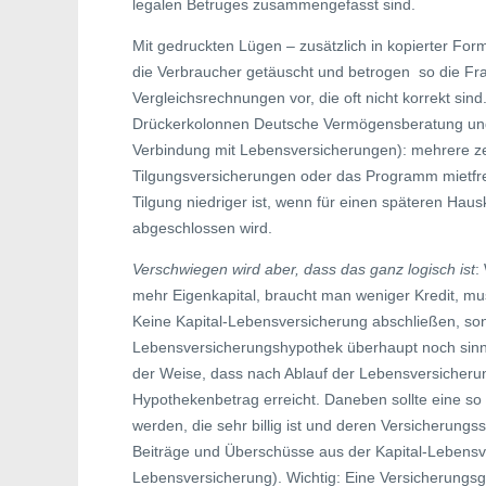
legalen Betruges zusammengefasst sind.
Mit gedruckten Lügen – zusätzlich in kopierter Fo
die Verbraucher getäuscht und betrogen  so die F
Vergleichsrechnungen vor, die oft nicht korrekt sind
Drückerkolonnen Deutsche Vermögensberatung und
Verbindung mit Lebensversicherungen): mehrere zeh
Tilgungsversicherungen oder das Programm mietfrei
Tilgung niedriger ist, wenn für einen späteren Hau
abgeschlossen wird.
Verschwiegen wird aber, dass das ganz logisch ist
:
mehr Eigenkapital, braucht man weniger Kredit, mus
Keine Kapital-Lebensversicherung abschließen, so
Lebensversicherungshypothek überhaupt noch sinnvol
der Weise, dass nach Ablauf der Lebensversicheru
Hypothekenbetrag erreicht. Daneben sollte eine s
werden, die sehr billig ist und deren Versicherung
Beiträge und Überschüsse aus der Kapital-Lebens
Lebensversicherung). Wichtig: Eine Versicherungsges