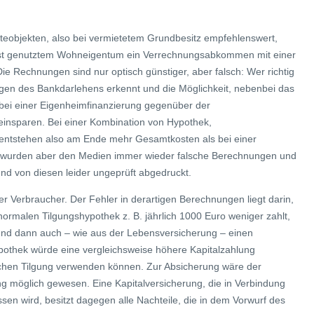
teobjekten, also bei vermietetem Grundbesitz empfehlenswert,
elbst genutztem Wohneigentum ein Verrechnungsabkommen mit einer
ie Rechnungen sind nur optisch günstiger, aber falsch: Wer richtig
ngen des Bankdarlehens erkennt und die Möglichkeit, nebenbei das
 bei einer Eigenheimfinanzierung gegenüber der
insparen. Bei einer Kombination von Hypothek,
tstehen also am Ende mehr Gesamtkosten als bei einer
r wurden aber den Medien immer wieder falsche Berechnungen und
nd von diesen leider ungeprüft abgedruckt.
er Verbraucher. Der Fehler in derartigen Berechnungen liegt darin,
normalen Tilgungshypothek z. B. jährlich 1000 Euro weniger zahlt,
 und dann auch – wie aus der Lebensversicherung – einen
ypothek würde eine vergleichsweise höhere Kapitalzahlung
lichen Tilgung verwenden können. Zur Absicherung wäre der
ng möglich gewesen. Eine Kapitalversicherung, die in Verbindung
en wird, besitzt dagegen alle Nachteile, die in dem Vorwurf des