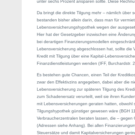
unter sechs Prozent ansparen sollte. Diese Rech
Da bringt die direkte Tilgung mehr – nämlich über
bestanden bisher allein darin, dass man für vermie
Lebensversicherungshypothek wegen der ausgesetzt
Hier hat der Gesetzgeber inzwischen eine Änderu
bei derartigen Finanzierungsmodellen eingeschränkt
Lebensversicherung abgeschlossen hat, sollte die 
Kredit mit Tilgung über eine Kapital-Lebensversiche
Finanzdienstleistungen wenden (IFF, Burchardstr. 2
Es bestehen gute Chancen, einen Teil der Kreditk
zwar den Effektivzins angegeben, dabei aber die ni
Lebensversicherung zur späteren Tilgung des Kredi
zum Schadenersatz verurteilt, weil sie ihren Kun
mit Lebensversicherungen geraten hatten, obwohl s
Tilgungshypothek günstiger gewesen wäre (BGH 111 
Verbraucherzentralen beraten lassen, die – gege
(Adressen siehe Anhang). Bei allen Finanzierungsmo
Steuersätze und damit Kapitalversicherungen gerin