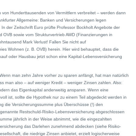
rm von Hunderttausenden von Vermittlern verbreitet – werden dann
rankfurter Allgemeine: Banken und Versicherungen legen
. In der Zeitschrift Euro prüfte Professor Bockholt Angebote der
 OVB sowie vom Strukturvertrieb AWD (Finanzierungen in
ntausend Mark Verlust! Fallen Sie nicht auf
es Wohnen (z. B. OVB) herein. Hier wird behauptet, dass die
skauf oder Hausbau jetzt schon eine Kapital-Lebensversicherung
 Wenn man zehn Jahre vorher zu sparen anfängt, hat man natürlich
s man also – auf weniger Kredit – weniger Zinsen zahlen. Also:
ndern das Eigenkapital anderweitig ansparen. Wenn eine
l ist, sollte die Hypothek nur zu einem Teil abgedeckt werden in
ng die Versicherungssumme plus Überschüsse (!) den
o genannte Restschuld-Risiko-Lebensversicherung abgeschlossen
ssumme jährlich in der Weise abnimmt, wie die eingezahlten
versicherung das Darlehen zunehmend abdecken (siehe Risiko-
ellschaft, die niedrige Zinsen anbietet, erzielt logischerweise