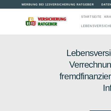
WERBUNG BEI 123VERSICHERUNG RATGEBER
DATE
STARTSEITE
KR
LEBENSVERSICH
Lebensvers
Verrechnu
fremdfinanzier
In