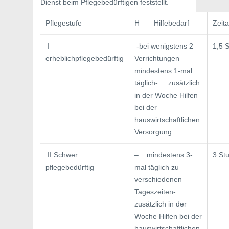
Dienst beim Pflegebedürftigen feststellt.
Pflegestufe
H Hilfebedarf
Zeit
I
-bei wenigstens 2
1,5 
erheblichpflegebedürftig
Verrichtungen
mindestens 1-mal
täglich- zusätzlich
in der Woche Hilfen
bei der
hauswirtschaftlichen
Versorgung
II Schwer
– mindestens 3-
3 St
pflegebedürftig
mal täglich zu
verschiedenen
Tageszeiten-
zusätzlich in der
Woche Hilfen bei der
hauswirtschaftlichen