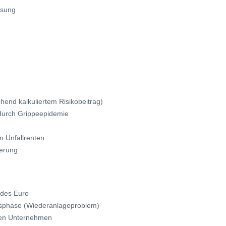
ssung
hend kalkuliertem Risikobeitrag)
 durch Grippeepidemie
n Unfallrenten
herung
 des Euro
zinsphase (Wiederanlageproblem)
chen Unternehmen