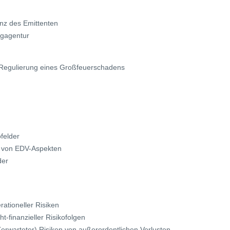
enz des Emittenten
ngagentur
ur Regulierung eines Großfeuerschadens
ofelder
g von EDV-Aspekten
der
ationeller Risiken
ht-finanzieller Risikofolgen
(erwarteter) Risiken von außerordentlichen Verlusten