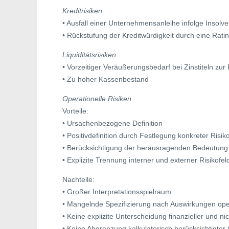
Kreditrisiken
:
• Ausfall einer Unternehmensanleihe infolge Insolv
• Rückstufung der Kreditwürdigkeit durch eine Rati
Liquiditätsrisiken
:
• Vorzeitiger Veräußerungsbedarf bei Zinstiteln z
• Zu hoher Kassenbestand
Operationelle Risiken
Vorteile:
• Ursachenbezogene Definition
• Positivdefinition durch Festlegung konkreter Risik
• Berücksichtigung der herausragenden Bedeutun
• Explizite Trennung interner und externer Risikofel
Nachteile:
• Großer Interpretationsspielraum
• Mangelnde Spezifizierung nach Auswirkungen oper
• Keine explizite Unterscheidung finanzieller und nic
• Keine Abgrenzung kalkulatorisch berücksichtigter 