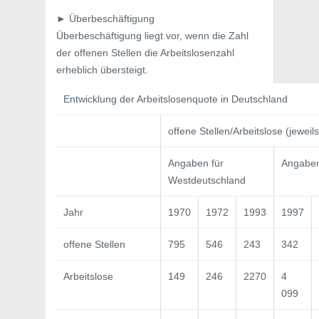
► Überbeschäftigung
Überbeschäftigung liegt vor, wenn die Zahl
der offenen Stellen die Arbeitslosenzahl
erheblich übersteigt.
Entwicklung der Arbeitslosenquote in Deutschland
offene Stellen/Arbeitslose (jeweils
Angaben für
Angaben
Westdeutschland
Jahr
1970
1972
1993
1997
offene Stellen
795
546
243
342
Arbeitslose
149
246
2270
4
099