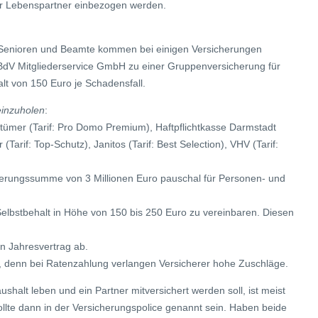
r Lebenspartner einbezogen werden.
s, Senioren und Beamte kommen bei einigen Versicherungen
 BdV Mitgliederservice GmbH zu einer Gruppenversicherung für
lt von 150 Euro je Schadensfall.
einzuholen
:
tümer (Tarif: Pro Domo Premium), Haftpflichtkasse Darmstadt
arif: Top-Schutz), Janitos (Tarif: Best Selection), VHV (Tarif:
cherungssumme von 3 Millionen Euro pauschal für Personen- und
Selbstbehalt in Höhe von 150 bis 250 Euro zu vereinbaren. Diesen
en Jahresvertrag ab.
 denn bei Ratenzahlung verlangen Versicherer hohe Zuschläge.
halt leben und ein Partner mitversichert werden soll, ist meist
ollte dann in der Versicherungspolice genannt sein. Haben beide