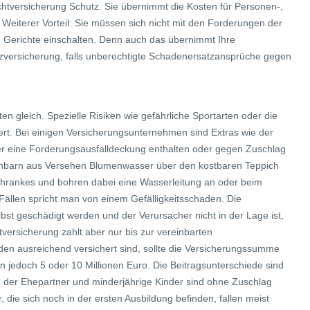
ichtversicherung Schutz. Sie übernimmt die Kosten für Personen-,
eiterer Vorteil: Sie müssen sich nicht mit den Forderungen der
 Gerichte einschalten. Denn auch das übernimmt Ihre
tzversicherung, falls unberechtigte Schadenersatzansprüche gegen
n gleich. Spezielle Risiken wie gefährliche Sportarten oder die
ert. Bei einigen Versicherungsunternehmen sind Extras wie der
der eine Forderungsausfalldeckung enthalten oder gegen Zuschlag
achbarn aus Versehen Blumenwasser über den kostbaren Teppich
chrankes und bohren dabei eine Wasserleitung an oder beim
Fällen spricht man von einem Gefälligkeitsschaden. Die
bst geschädigt werden und der Verursacher nicht in der Lage ist,
versicherung zahlt aber nur bis zur vereinbarten
n ausreichend versichert sind, sollte die Versicherungssumme
 jedoch 5 oder 10 Millionen Euro. Die Beitragsunterschiede sind
enn der Ehepartner und minderjährige Kinder sind ohne Zuschlag
r, die sich noch in der ersten Ausbildung befinden, fallen meist