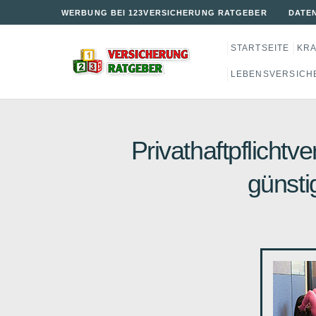
WERBUNG BEI 123VERSICHERUNG RATGEBER
DATE
STARTSEITE
KR
LEBENSVERSICH
Privathaftpflichtv
günsti