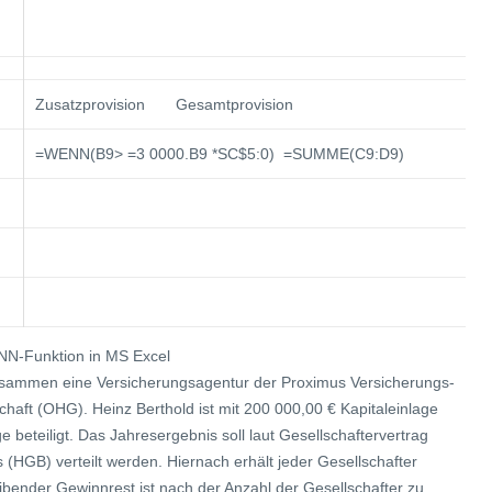
Zusatzprovision Gesamtprovision
=WENN(B9> =3 0000.B9 *SC$5:0) =SUMME(C9:D9)
ENN-Funktion in MS Excel
usammen eine Versicherungsagentur der Proximus Versicherungs-
haft (OHG). Heinz Berthold ist mit 200 000,00 € Kapitaleinlage
 beteiligt. Das Jahresergebnis soll laut Gesellschaftervertrag
GB) verteilt werden. Hiernach erhält jeder Gesellschafter
ibender Gewinnrest ist nach der Anzahl der Gesellschafter zu