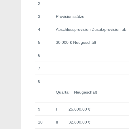
2
3
Provisionssätze:
4
Abschlussprovision Zusatzprovision ab
5
30 000 € Neugeschäft
6
7
8
Quartal Neugeschäft
9
I 25.600,00 €
10
II 32.800,00 €