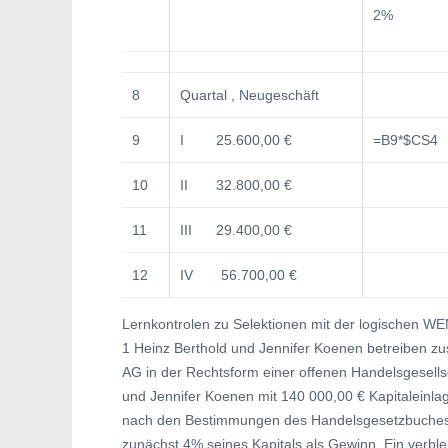
2%
8
Quartal , Neugeschäft
9
I 25.600,00 €
=B9*$CS4
10
II 32.800,00 €
11
III 29.400,00 €
12
IV 56.700,00 €
Lernkontrolen zu Selektionen mit der logischen W
1 Heinz Berthold und Jennifer Koenen betreiben z
AG in der Rechtsform einer offenen Handelsgesellsc
und Jennifer Koenen mit 140 000,00 € Kapitaleinlage
nach den Bestimmungen des Handelsgesetzbuches (H
zunächst 4% seines Kapitals als Gewinn. Ein verble