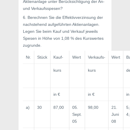
Aktienanlage unter Berücksichtigung der An-
und Verkaufsspesen?
6. Berechnen Sie die Effektivverzinsung der
nachstehend aufgeführten Aktienanlagen.
Legen Sie beim Kauf und Verkauf jeweils
Spesen in Höhe von 1,08 % des Kurswertes
zugrunde.
Nr.
Stück
Kauf-
Wert
Verkaufs-
Wert
Ba
kurs
kurs
d
in €
in €
in
a)
30
87,00
05.
98,00
21.
5,
Sept.
Juni
4
05
08