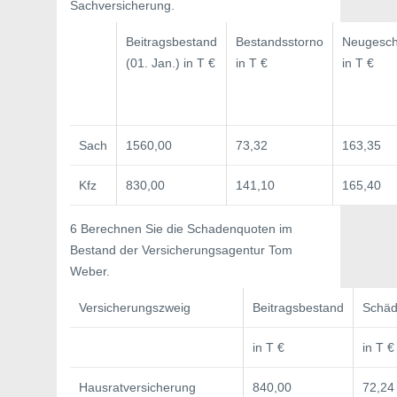
Sachversicherung.
Beitragsbestand
Bestandsstorno
Neugesch
(01. Jan.) in T €
in T €
in T €
Sach
1560,00
73,32
163,35
Kfz
830,00
141,10
165,40
6 Berechnen Sie die Schadenquoten im
Bestand der Versicherungsagentur Tom
Weber.
Versicherungszweig
Beitragsbestand
Schä
in T €
in T €
Hausratversicherung
840,00
72,24