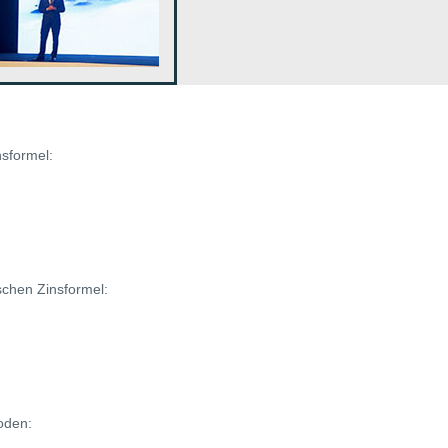
nsformel:
schen Zinsformel:
oden: