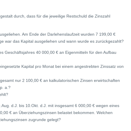
stalt durch, dass für die jeweilige Restschuld die Zinszahl
ausgeliehen. Am Ende der Darlehenslaufzeit wurden 7 199,00 €
Tage war das Kapital ausgeliehen und wann wurde es zurückgezahlt?
es Geschäftsjahres 40 000,00 € an Eigenmitteln für den Aufbau
eingesetzte Kapital pro Monat bei einem angestrebten Zinssatz von
nsgesamt nur 2 100,00 € an kalkulatorischen Zinsen erwirtschaften
p. a.?
ehlt?
.Aug. d.J. bis 10.Okt. d.J. mit insgesamt 6 000,00 € wegen eines
000,00 € an Überziehungszinsen belastet bekommen. Welchen
rziehungszinsen zugrunde gelegt?