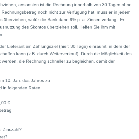
ziehen, ansonsten ist die Rechnung innerhalb von 30 Tagen ohne
n Rechnungsbetrag noch nicht zur Verfügung hat, muss er in jedem
s überziehen, wofür die Bank dann 9% p. a. Zinsen verlangt. Er
e Ausnutzung des Skontos überziehen soll. Helfen Sie ihm mit
m.
der Lieferant ein Zahlungsziel (hier: 30 Tage) einräumt, in dem der
haffen kann (z.B. durch Weiterverkauf). Durch die Möglichkeit des
t werden, die Rechnung schneller zu begleichen, damit der
am 10. Jan. des Jahres zu
d in folgenden Raten
,00 €
betrag
e Zinszahl?
net?