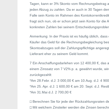
Tagen, kann er 3% Skonto vom Rechnungsbetrag ab
jeden Abzug zu zahlen. Da er auch in 30 Tagen de
Falle sein Konto im Rahmen des Kontokorrentkredit
fragt sich nun, ob er schon jetzt sein Konto für di
konkreten Zahlen bei seinem Entscheidungsproble
Anmerkung: In der Praxis ist es häufig üblich, dass 
Käufer das Geld für die Rechnungsbegleichung besc
Skontoabzuges soll der Zahlungspflichtige angereg
Lieferant eher zu seinem Geld kommt.
7 Ein Anschaffungsdarlehen von 12 400,00 €, das 
einem Zinssatz von 7 V2% p. a. gewährt wurde, wir
zurückgezahlt:
*Am 28.Febr. d.J. 3 000,00 € am 10.Aug. d.J. 4 900
*Am 25. Apr. d.J. 1 600,00 € am 20. Sept. d.J. Rest
*Am 31.Mai d.J. 2 700,00 €
□ Berechnen Sie für jede der Rückzahlungsraten di
□ Mit welchem Zinsteiler werden die Zinsen berech