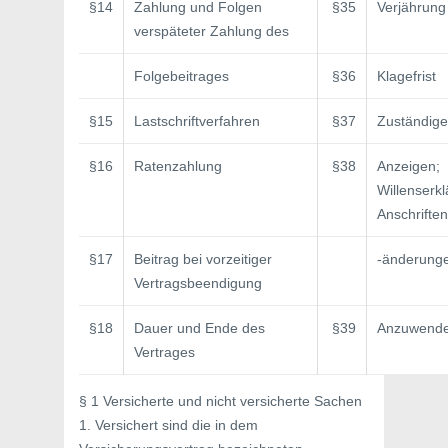
§14
Zahlung und Folgen
§35
Verjährung
verspäteter Zahlung des
Folgebeitrages
§36
Klagefrist
§15
Lastschriftverfahren
§37
Zuständige
§16
Ratenzahlung
§38
Anzeigen;
Willenserk
Anschriften­
§17
Beitrag bei vorzeitiger
-änderung
Vertragsbeendigung
§18
Dauer und Ende des
§39
Anzuwende
Vertrages
§ 1 Versicherte und nicht versicherte Sachen
1. Versichert sind die in dem