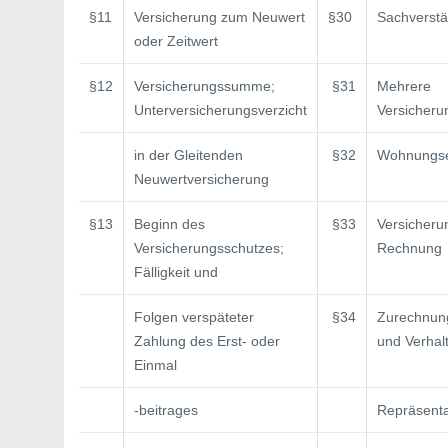
§11
Versicherung zum Neuwert
§30
Sachverstä
oder Zeitwert
§12
Versicherungssumme;
§31
Mehrere
Unterversicherungsverzicht
Versicher
in der Gleitenden
§32
Wohnungs
Neuwertversicherung
§13
Beginn des
§33
Versicheru
Versicherungsschutzes;
Rechnung
Fälligkeit und
Folgen verspäteter
§34
Zurechnung
Zahlung des Erst- oder
und Verhal
Einmal­
-beitrages
Repräsent