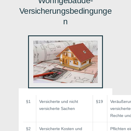
Wohngebäude-
Versicherungsbedingunge
n
§1
Versicherte und nicht
§19
Veräußeru
versicherte Sachen
versichert
Rechte un
§2
Versicherte Kosten und
Pflichten e