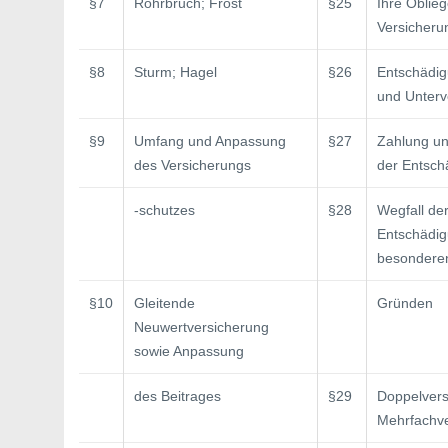
§7
Rohrbruch; Frost
§25
Ihre Oblie
Versicherun
§8
Sturm; Hagel
§26
Entschädi
und Unterv
§9
Umfang und Anpassung
§27
Zahlung un
des Versicherungs­
der Entsch
-schutzes
§28
Wegfall de
Entschädig
besondere
§10
Gleitende
Gründen
Neuwertversicherung
sowie Anpassung
des Beitrages
§29
Doppelvers
Mehrfachve