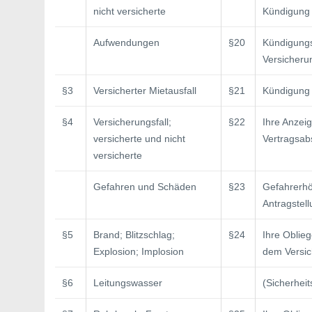
nicht versicherte
Kündigung
Aufwendungen
§20
Kündigung
Versicherun
§3
Versicherter Mietausfall
§21
Kündigung 
§4
Versicherungsfall;
§22
Ihre Anzeig
versicherte und nicht
Vertragsab
versicherte
Gefahren und Schäden
§23
Gefahrerh
Antragstel
§5
Brand; Blitzschlag;
§24
Ihre Oblie
Explosion; Implosion
dem Versic
§6
Leitungswasser
(Sicherheit