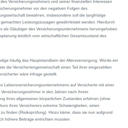
des Versicherungsnehmers und seiner finanziellen Interessen
rsicherungsnehmer vor den negativen Folgen des
ngswirtschaft bewahren, insbesondere soll die langfristige
en gemachten Leistungszusagen gewährleistet werden. Hierdurch
rs als Gläubiger des Versicherungsunternehmens hervorgehoben
nsplanung letztlich vom wirtschaftlichen Gesamtzustand des
ändige häufig das Hauptstandbein der Altersversorgung. Würde ein
 die Versichertengemeinschaft einen Teil ihrer eingezahlten
rsicherter wäre infrage gestellt.
es Lebensversicherungsunternehmens auf Versicherte mit einer
le Versicherungsnehmer in den Jahren nach ihrem
ung ihres allgemeinen körperlichen Zustandes erfahren (ohne
kurs ihres Versicherers extreme Schwierigkeiten, einen
zu finden (Risikoprüfung). Hinzu käme, dass sie nun aufgrund
ich höhere Beiträge entrichten mussten.