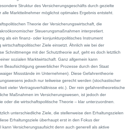
besondere Struktur des Versicherungsgeschäfts durch gezielte
ür alle Marktteilnehmer möglichst optimales Ergebnis entsteht.
aftspolitischen Theorie der Versicherungswirtschaft, die
makroökonomischer Steuerungsmaßnahmen interpretiert.
 als ein finanz- oder konjunkturpolitisches Instrument
irtschaftspolitischer Ziele einsetzt. Ähnlich wie bei der
se Schnittmenge mit der Schutztheorie auf, geht es doch letztlich
iner sozialen Marktwirtschaft. Ganz allgemein kann
hen Beaufsichtigung gewerblicher Prozesse durch den Staat
twaiger Missstände im Unternehmen). Diese Gefahrentheorie
ngswesens jedoch nur teilweise gerecht werden (stochastischer
eit vieler Vertragsverhältnisse etc.). Der rein gefahrentheoretische
chtliche Maßnahmen im Versicherungswesen, ist jedoch der
ie oder die wirtschaftspolitische Theorie – klar unterzuordnen.
zlich unterschiedliche Ziele, die stellenweise den Erhaltungszielen
ese Erhaltungsziele überhaupt erst in den Fokus der
l kann Versicherungsaufsicht denn auch generell als aktive