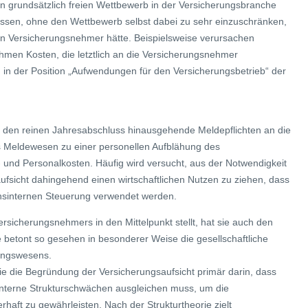
n grundsätzlich freien Wettbewerb in der Versicherungsbranche
müssen, ohne den Wettbewerb selbst dabei zu sehr einzuschränken,
den Versicherungsnehmer hätte. Beispielsweise verursachen
en Kosten, die letztlich an die Versicherungsnehmer
in der Position „Aufwendungen für den Versicherungsbetrieb“ der
 den reinen Jahresabschluss hinausgehende Meldepflichten an die
s Meldewesen zu einer personellen Aufblähung des
nd Personalkosten. Häufig wird versucht, aus der Notwendigkeit
fsicht dahingehend einen wirtschaftlichen Nutzen zu ziehen, dass
nsinternen Steuerung verwendet werden.
ersicherungsnehmers in den Mittelpunkt stellt, hat sie auch den
e betont so gesehen in besonderer Weise die gesellschaftliche
rungswesens.
rie die Begründung der Versicherungsaufsicht primär darin, dass
interne Strukturschwächen ausgleichen muss, um die
rhaft zu gewährleisten. Nach der Strukturtheorie zielt