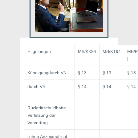
Hi gelungen
MB/KK94
MB/KT94
MB/P
|
Kündigungdurch VN
§ 13
§ 13
§ 13
durch VR
§ 14
§ 14
§ 14
Rücktrittschuldhafte
Verletzung der
Vorvertrag-
liehen Anzeigepflicht –
_
_
_