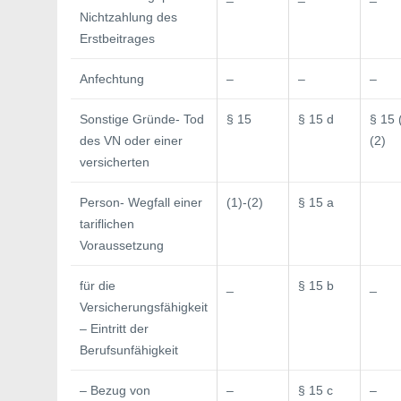
Nichtzahlung des
Erstbeitrages
Anfechtung
–
–
–
Sonstige Gründe- Tod
§ 15
§ 15 d
§ 15
des VN oder einer
(2)
versicherten
Person- Wegfall einer
(1)-(2)
§ 15 a
tariflichen
Voraussetzung
für die
_
§ 15 b
_
Versicherungsfähigkeit
– Eintritt der
Berufsunfähigkeit
– Bezug von
–
§ 15 c
–