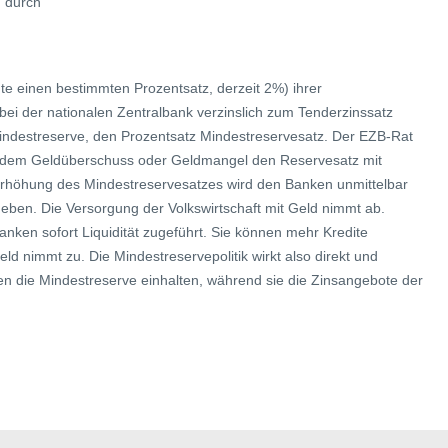
d durch
ute einen bestimmten Prozentsatz, derzeit 2%) ihrer
 bei der nationalen Zentralbank verzinslich zum Tenderzinssatz
indestreserve, den Prozentsatz Mindestreservesatz. Der EZB-Rat
ltendem Geldüberschuss oder Geldmangel den Reservesatz mit
rhöhung des Mindestreservesatzes wird den Banken unmittelbar
geben. Die Versorgung der Volkswirtschaft mit Geld nimmt ab.
ken sofort Liquidität zugeführt. Sie können mehr Kredite
ld nimmt zu. Die Mindestreservepolitik wirkt also direkt und
sen die Mindestreserve einhalten, während sie die Zinsangebote der