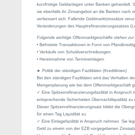
kurzfristige Geldanlagen unter Banken gehandelt. St
sie ebenfalls ihr Zinsangebot an die Banken nach 
verbessert sich. Fallende Geldmarktzinssätze veru
Veränderungen des Hauptrefinanzierungssatzes (Le
Folgende wichtige Offenmarktgeschäfte stehen zur
• Befristete Transaktionen in Form von Pfandkredi
• Verkäufe von Schuldverschreibungen.
• Hereinnahme von Termineinlagen.
► Politik der ständigen Fazilitäten (Kreditlinien)
Bei den ständigen Fazilitäten wird das Verhalten der
Mengenplanung wie bei dem Offenmarktgeschäft gibt 
✓ Eine Spitzenrefinanzierungsfazilität in Anspruc
entsprechende Sicherheiten Übernachtliquidität z
Dieser Spitzenrefinanzierungssatz bildet die Oberg
für einen Tag Liquidität zu.
✓ Eine Einlagefazilität in Anspruch nehmen. Sie le
Geld zu einem von der EZB vorgegebenen Zinssatz (