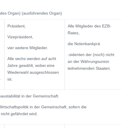
endes Organ) (ausführendes Organ)
Präsident,
Alle Mitglieder des EZB-
e
Rates,
Vizepräsident,
die Notenbankprä
vier weitere Mit­glieder.
-sidenten der (noch) nicht
Alle sechs werden auf acht
an der Wäh­rungsunion
Jahre gewählt, wobei eine
teilneh­menden Staaten.
Wieder­wahl ausgeschlossen
.
ist.
austabilität in der Gemeinschaft.
rtschaftspolitik in der Gemeinschaft, sofern die
 nicht gefährdet wird.