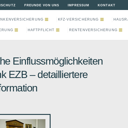
NSCHUTZ
FREUNDE VON UNS
IMPRESSUM
KONTAKT
ANKENVERSICHERUNG
KFZ-VERSICHERUNG
HAUSR
ERUNG
HAFTPFLICHT
RENTENVERSICHERUNG
che Einflussmöglichkeiten
k EZB – detailliertere
formation