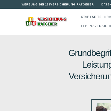
WERBUNG BEI 123VERSICHERUNG RATGEBER
DATE
STARTSEITE
KR
LEBENSVERSICH
Grundbegrif
Leistun
Versicherun