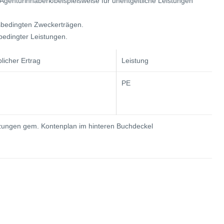
 Agenturinhaberюbeispielsweise für unentgeltliche Leistungen
bsbedingten Zweckerträgen.
sbedingter Leistungen.
blicher Ertrag
Leistung
PE
ungen gem. Kontenplan im hinteren Buchdeckel