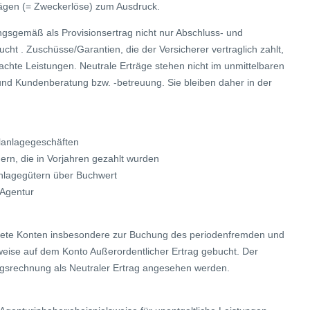
rägen (= Zweckerlöse) zum Ausdruck.
sgemäß als Provisionsertrag nicht nur Abschluss- und
cht . Zuschüsse/Garantien, die der Versicherer vertraglich zahlt,
rachte Leistungen. Neutrale Erträge stehen nicht im unmittelbaren
d Kundenberatung bzw. -betreuung. Sie bleiben daher in der
alanlagegeschäften
ern, die in Vorjahren gezahlt wurden
 Anlagegütern über Buchwert
 Agentur
nete Konten insbesondere zur Buchung des periodenfremden und
sweise auf dem Konto Außerordentlicher Ertrag gebucht. Der
gsrechnung als Neutraler Ertrag angesehen werden.