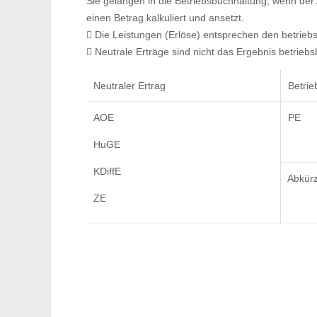
Sie gelangen in die Betriebsbuchhaltung, wenn der
einen Betrag kalkuliert und ansetzt.
 Die Leistungen (Erlöse) entsprechen den betrie
 Neutrale Erträge sind nicht das Ergebnis betrieb
Neutraler Ertrag
Betrie
AOE
PE
HuGE
KDiffE
Abkürz
ZE